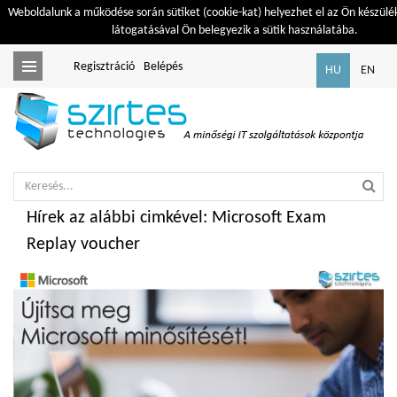
Weboldalunk a működése során sütiket (cookie-kat) helyezhet el az Ön készülé
látogatásával Ön belegyezik a sütik használatába.
Regisztráció
Belépés
Toggle
HU
EN
navigation
Hírek az alábbi cimkével: Microsoft Exam
Replay voucher