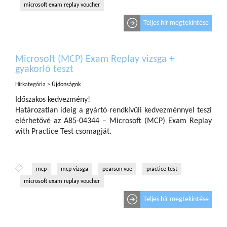
microsoft exam replay voucher
Teljes hír megtekintése
Microsoft (MCP) Exam Replay vizsga +
gyakorló teszt
Hírkategória >
Újdonságok
Időszakos kedvezmény!
Határozatlan ideig a gyártó rendkívüli kedvezménnyel teszi
elérhetővé az A85-04344 – Microsoft (MCP) Exam Replay
with Practice Test csomagját.
mcp
mcp vizsga
pearson vue
practice test
microsoft exam replay voucher
Teljes hír megtekintése