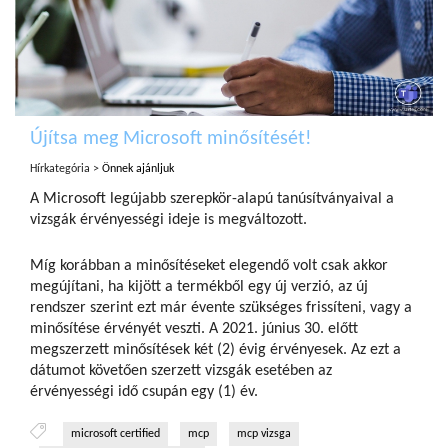
Újítsa meg Microsoft minősítését!
Hírkategória >
Önnek ajánljuk
A Microsoft legújabb szerepkör-alapú tanúsítványaival a
vizsgák érvényességi ideje is megváltozott.
Míg korábban a minősítéseket elegendő volt csak akkor
megújítani, ha kijött a termékből egy új verzió, az új
rendszer szerint ezt már évente szükséges frissíteni, vagy a
minősítése érvényét veszti. A 2021. június 30. előtt
megszerzett minősítések két (2) évig érvényesek. Az ezt a
dátumot követően szerzett vizsgák esetében az
érvényességi idő csupán egy (1) év.
microsoft certified
mcp
mcp vizsga