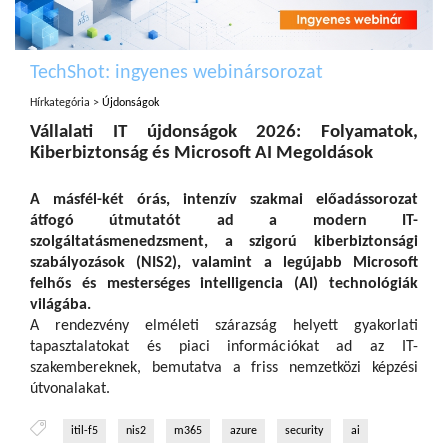
TechShot: ingyenes webinársorozat
Hírkategória >
Újdonságok
Vállalati IT újdonságok 2026: Folyamatok,
Kiberbiztonság és Microsoft AI Megoldások
A másfél-két órás, intenzív szakmai előadássorozat
átfogó útmutatót ad a modern IT-
szolgáltatásmenedzsment, a szigorú kiberbiztonsági
szabályozások (NIS2), valamint a legújabb Microsoft
felhős és mesterséges intelligencia (AI) technológiák
világába.
A rendezvény elméleti szárazság helyett gyakorlati
tapasztalatokat és piaci információkat ad az IT-
szakembereknek, bemutatva a friss nemzetközi képzési
útvonalakat.
itil-f5
nis2
m365
azure
security
ai