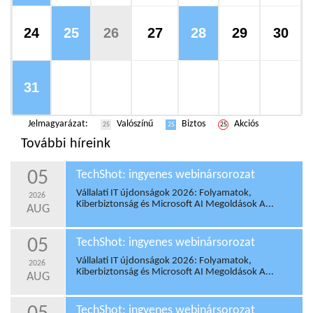
24
25
26
27
28
29
30
31
Jelmagyarázat:
Valószínű
Biztos
Akciós
25
25
25
További híreink
05
TechShot: ingyenes webinársorozat
Vállalati IT újdonságok 2026: Folyamatok,
2026
Kiberbiztonság és Microsoft AI Megoldások A...
AUG
05
TechShot: ingyenes webinársorozat
Vállalati IT újdonságok 2026: Folyamatok,
2026
Kiberbiztonság és Microsoft AI Megoldások A...
AUG
TechShot: ingyenes webinársorozat