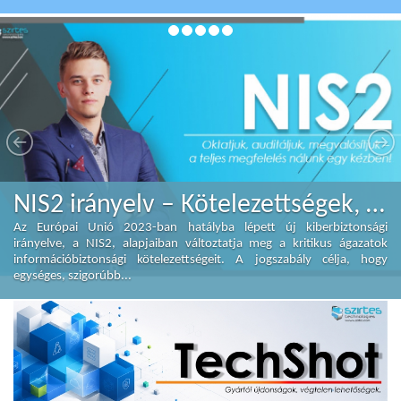
NIS2 irányelv – Kötelezettségek, határidők és felkészülés a Szirtes Technologies Kft. támogatásával
Az Európai Unió 2023-ban hatályba lépett új kiberbiztonsági
irányelve, a NIS2, alapjaiban változtatja meg a kritikus ágazatok
információbiztonsági kötelezettségeit. A jogszabály célja, hogy
egységes, szigorúbb...