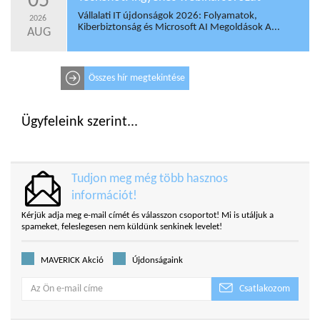
05
Vállalati IT újdonságok 2026: Folyamatok,
2026
Kiberbiztonság és Microsoft AI Megoldások A...
AUG
Összes hír megtekintése
Ügyfeleink szerint...
Tudjon meg még több hasznos
információt!
Kérjük adja meg e-mail címét és válasszon csoportot! Mi is utáljuk a
spameket, feleslegesen nem küldünk senkinek levelet!
MAVERICK Akció
Újdonságaink
Csatlakozom