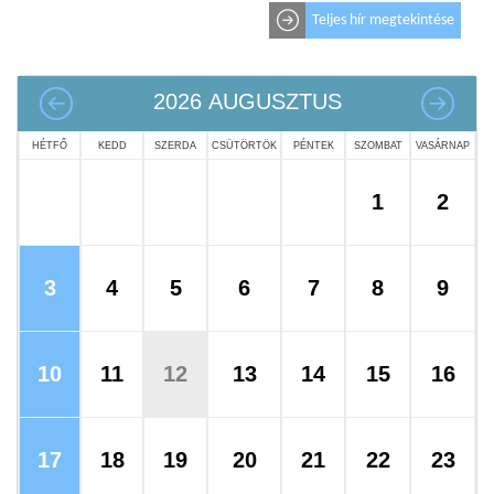
Teljes hír megtekintése
2026
AUGUSZTUS
HÉTFŐ
KEDD
SZERDA
CSÜTÖRTÖK
PÉNTEK
SZOMBAT
VASÁRNAP
1
2
3
4
5
6
7
8
9
10
11
12
13
14
15
16
17
18
19
20
21
22
23