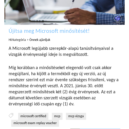
Újítsa meg Microsoft minősítését!
Hírkategória >
Önnek ajánljuk
A Microsoft legújabb szerepkör-alapú tanúsítványaival a
vizsgák érvényességi ideje is megváltozott.
Míg korábban a minősítéseket elegendő volt csak akkor
megújítani, ha kijött a termékből egy új verzió, az új
rendszer szerint ezt már évente szükséges frissíteni, vagy a
minősítése érvényét veszti. A 2021. június 30. előtt
megszerzett minősítések két (2) évig érvényesek. Az ezt a
dátumot követően szerzett vizsgák esetében az
érvényességi idő csupán egy (1) év.
microsoft certified
mcp
mcp vizsga
microsoft exam replay voucher