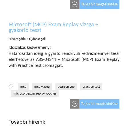
Teljes hír megtekintése
Microsoft (MCP) Exam Replay vizsga +
gyakorló teszt
Hírkategória >
Újdonságok
Időszakos kedvezmény!
Határozatlan ideig a gyártó rendkívüli kedvezménnyel teszi
elérhetővé az A85-04344 – Microsoft (MCP) Exam Replay
with Practice Test csomagját.
mcp
mcp vizsga
pearson vue
practice test
microsoft exam replay voucher
Teljes hír megtekintése
További híreink