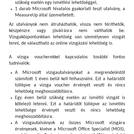
szükség esetén egy ismétlési lehetőséggel,
1 darab Microsoft hivatalos gyakorlati teszt utalvány, a
MeasureUp által üzemeltetett.
Az utalványok nem átruházhatók, vissza nem téríthetők,
készpénzre vagy jóváírásra nem válthatók be.
Vizsgaközpontunkban lehetőség van személyesen vizsgát
tenni, de választható az online vizsgázási lehetőség is.
A vizsga voucherekkel kapcsolatos további fontos
tudnivalók:
A Microsoft vizsgautalványokat a megrendeléstől
számított 1 éven belül kell felhasználni. Ezt a határidőt
túllépve a vizsga voucher érvényét veszti és nincs
lehetőség meghosszabbításra.
Egy éven belül szükség esetén az ismétlő vizsgát is
kötelező letenni. Ezt a határidőt túllépve az ismétlés
lehetősége érvényét veszti és nincs lehetőség
meghosszabbításra.
A vizsgautalványok az összes Microsoft vizsgára
érvényesek, kivéve a Microsoft Office Specialist (MOS),