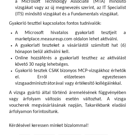
a Microsoft Technology Associate (MTA) minősítő
vizsgákat vagy az új megnevezés szerint, az IT Specialist
(ITS) minősítő vizsgákat és a Fundamentals vizsgákat.
Gyakorló teszttel kapcsolatos fontos tudnivalók:
A Microsoft hivatalos gyakorlati tesztjeit a
marketplace.measureup.com oldalon lehet aktiválni.
A gyakorlati teszteket a vásárlástól számított hat (6)
hónapon belül aktiválni kell.
Online hozzáférés a gyakorlati teszthez az aktiválást
követő 30 napig lehetséges.
Gyakorló tesztek CSAK bizonyos MCP-vizsgákhoz érhetők
el. Erről előzetesen egyeztessen
vizsgaadminisztrátorával vagy értékesítő kollégáinkkal.
A vizsga gyártó által történő áremelésének függvényében
vagy árfolyam változás esetén változhat. A vizsga
voucherek megvásárlásának napján, Takarékbank eladási
árfolyamon forintosítunk.
Kérdésével keressen minket bizalommal!