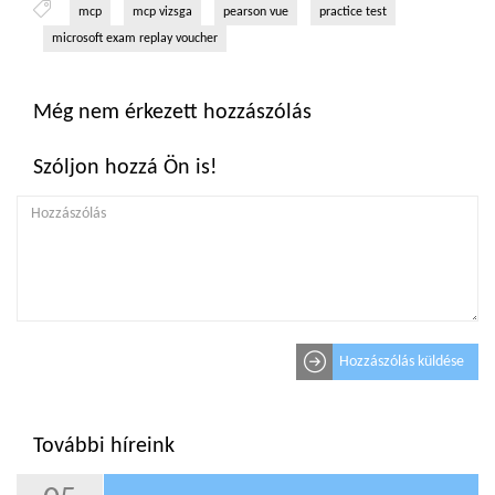
mcp
mcp vizsga
pearson vue
practice test
microsoft exam replay voucher
Még nem érkezett hozzászólás
Szóljon hozzá Ön is!
Hozzászólás küldése
További híreink