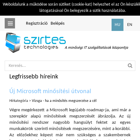
Weboldalunk a működése során sütiket (cookie-kat) helyezhet el az Ön készülé
látogatásával Ön belegyezik a sütik használatába.
Regisztráció
Belépés
Toggle
HU
EN
navigation
Legfrissebb híreink
Új Microsoft minősítési útvonal
Hírkategória >
Vizsga - ha a minősítés megszerzése a cél
Végre megérkezett a Microsoft legújabb roadmap-ja, ami már a
szerepkör alapú minősítések megszerzését ábrázolja. Az új
minősítési rendszer nagyobb hangsúlyt fektet az egyes
munkakörök szerinti minősítések megszerzésére, mint a korábbi.
Az előzőekhez képest már nem szükséges a szakembernek