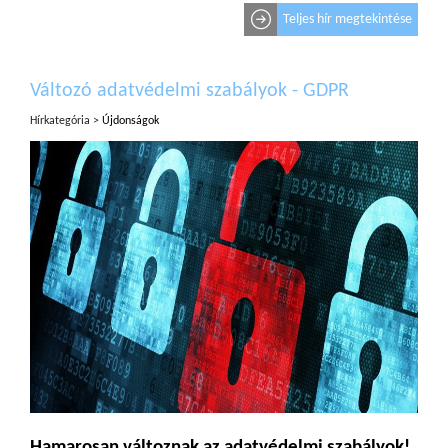
Teljes hír megtekintése
Változó adatvédelmi szabályok - GDPR
Hírkategória >
Újdonságok
Hamarosan változnak az adatvédelmi szabályok!