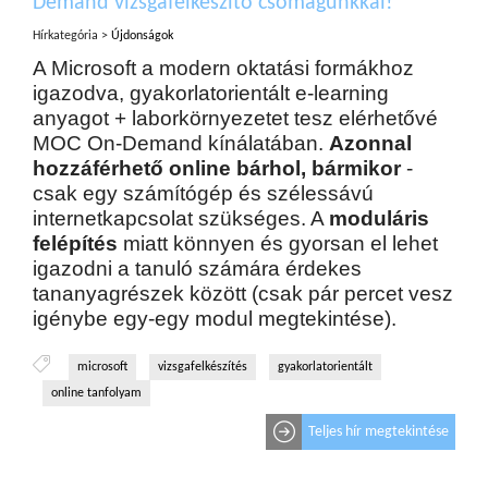
Demand vizsgafelkészítő csomagunkkal!
Hírkategória >
Újdonságok
A Microsoft a modern oktatási formákhoz
igazodva, gyakorlatorientált e-learning
anyagot + laborkörnyezetet tesz elérhetővé
MOC On-Demand kínálatában.
Azonnal
hozzáférhető online bárhol, bármikor
-
csak egy számítógép és szélessávú
internetkapcsolat szükséges. A
moduláris
felépítés
miatt könnyen és gyorsan el lehet
igazodni a tanuló számára érdekes
tananyagrészek között (csak pár percet vesz
igénybe egy-egy modul megtekintése).
microsoft
vizsgafelkészítés
gyakorlatorientált
online tanfolyam
Teljes hír megtekintése