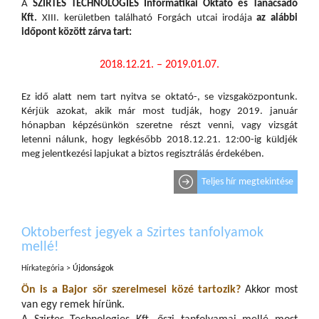
A
SZIRTES TECHNOLOGIES Informatikai Oktató és Tanácsadó
Kft.
XIII. kerületben található Forgách utcai irodája
az alábbi
időpont között zárva tart:
2018.12.21. – 2019.01.07.
Ez idő alatt nem tart nyitva se oktató-, se vizsgaközpontunk.
Kérjük azokat, akik már most tudják, hogy 2019. január
hónapban képzésünkön szeretne részt venni, vagy vizsgát
letenni nálunk, hogy legkésőbb 2018.12.21. 12:00-ig küldjék
meg jelentkezési lapjukat a biztos regisztrálás érdekében.
Teljes hír megtekintése
Oktoberfest jegyek a Szirtes tanfolyamok
mellé!
Hírkategória >
Újdonságok
Ön is a Bajor sör szerelmesei közé tartozik?
Akkor most
van egy remek hírünk.