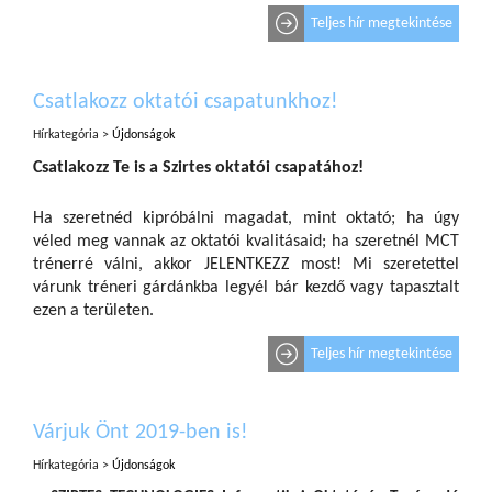
Teljes hír megtekintése
Csatlakozz oktatói csapatunkhoz!
Hírkategória >
Újdonságok
Csatlakozz Te is a Szirtes oktatói csapatához!
Ha szeretnéd kipróbálni magadat, mint oktató; ha úgy
véled meg vannak az oktatói kvalitásaid; ha szeretnél MCT
trénerré válni, akkor JELENTKEZZ most! Mi szeretettel
várunk tréneri gárdánkba legyél bár kezdő vagy tapasztalt
ezen a területen.
Teljes hír megtekintése
Várjuk Önt 2019-ben is!
Hírkategória >
Újdonságok