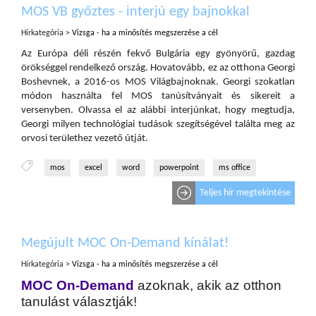
MOS VB győztes - interjú egy bajnokkal
Hírkategória >
Vizsga - ha a minősítés megszerzése a cél
Az Európa déli részén fekvő Bulgária egy gyönyörű, gazdag
örökséggel rendelkező ország. Hovatovább, ez az otthona Georgi
Boshevnek, a 2016-os MOS Világbajnoknak. Georgi szokatlan
módon használta fel MOS tanúsítványait és sikereit a
versenyben. Olvassa el az alábbi interjúnkat, hogy megtudja,
Georgi milyen technológiai tudások szegítségével találta meg az
orvosi területhez vezető útját.
mos
excel
word
powerpoint
ms office
Teljes hír megtekintése
Megújult MOC On-Demand kínálat!
Hírkategória >
Vizsga - ha a minősítés megszerzése a cél
MOC On-Demand
azoknak, akik az otthon
tanulást választják!