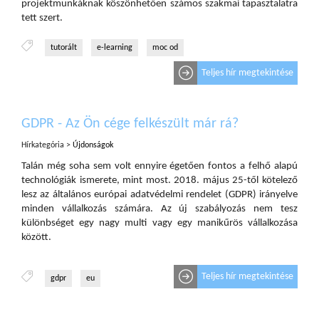
projektmunkáknak köszönhetően számos szakmai tapasztalatra
tett szert.
tutorált
e-learning
moc od
Teljes hír megtekintése
GDPR - Az Ön cége felkészült már rá?
Hírkategória >
Újdonságok
Talán még soha sem volt ennyire égetően fontos a felhő alapú
technológiák ismerete, mint most. 2018. május 25-től kötelező
lesz az általános európai adatvédelmi rendelet (GDPR) irányelve
minden vállalkozás számára. Az új szabályozás nem tesz
különbséget egy nagy multi vagy egy manikűrös vállalkozása
között.
Teljes hír megtekintése
gdpr
eu