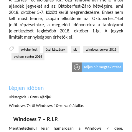
A Szirtes Technologies Kft. őszi tanfolyamai mellé most
ajándék jegyeket ad az Oktoberfest-Záró hétvégére, ami
2018. október 5-7. között kerül megrendezésre. Ehhez nem
kell mást tennie, csupán elküldenie az "Oktoberfest"-tel
jelöl képzéseinkre, a megjelölt időpontokra a tanfolyami
jelentkezését legkésőbb 2018. október 1-ig. A jegyek
limitált mennyiségben érhetők el!
oktoberfest
őszi képzések
pki
windows server 2016
system senter 2016
Teljes hír megtekintése
Lépjen időben
Hírkategória >
Önnek ajánljuk
Windows 7-ről Windows 10-re való átállás
Windows 7 – R.I.P.
Menthetetlenül lejár hamarosan a Windows 7 ideje.