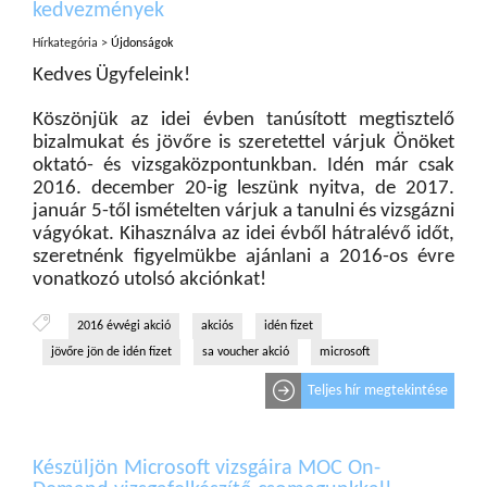
kedvezmények
Hírkategória >
Újdonságok
Kedves Ügyfeleink!
Köszönjük az idei évben tanúsított megtisztelő
bizalmukat és jövőre is szeretettel várjuk Önöket
oktató- és vizsgaközpontunkban. Idén már csak
2016. december 20-ig leszünk nyitva, de 2017.
január 5-től ismételten várjuk a tanulni és vizsgázni
vágyókat. Kihasználva az idei évből hátralévő időt,
szeretnénk figyelmükbe ajánlani a 2016-os évre
vonatkozó utolsó akciónkat!
2016 évvégi akció
akciós
idén fizet
jövőre jön de idén fizet
sa voucher akció
microsoft
Teljes hír megtekintése
Készüljön Microsoft vizsgáira MOC On-