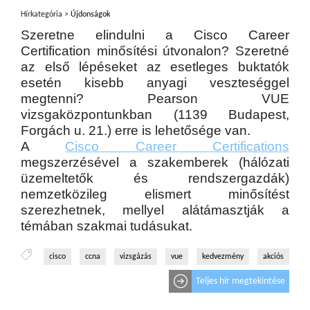
Hírkategória >
Újdonságok
Szeretne elindulni a Cisco Career
Certification minősítési útvonalon? Szeretné
az első lépéseket az esetleges buktatók
esetén kisebb anyagi veszteséggel
megtenni? Pearson VUE
vizsgaközpontunkban (1139 Budapest,
Forgách u. 21.) erre is lehetősége van.
A
Cisco Career Certifications
megszerzésével a szakemberek (hálózati
üzemeltetők és rendszergazdák)
nemzetközileg elismert minősítést
szerezhetnek, mellyel alátámasztják a
témában szakmai tudásukat.
cisco
ccna
vizsgázás
vue
kedvezmény
akciós
Teljes hír megtekintése