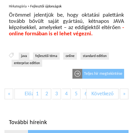
Hírkategória >
Fejlesztői újdonságok
Örömmel jelentjük be, hogy oktatási palettánk
tovább bővült saját gyártású, kétnapos JAVA
képzésekkel, amelyeket – az eddigiektől eltérően
-
online formában is el lehet végezni.
java
fejlesztői téma
online
standard edition
enterprise edition
Teljes hír megtekintése
«
Előző
1
2
3
4
5
6
Következő
7
»
További híreink