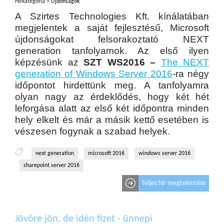
Hírkategória >
Újdonságok
A Szirtes Technologies Kft. kínálatában
megjelentek a saját fejlesztésű, Microsoft
újdonságokat felsorakoztató NEXT
generation tanfolyamok. Az első ilyen
képzésünk az
SZT WS2016 –
The NEXT
generation of Windows Server 2016
-ra négy
időpontot hirdettünk meg. A tanfolyamra
olyan nagy az érdeklődés, hogy két hét
leforgása alatt az első két időpontra minden
hely elkelt és már a másik kettő esetében is
vészesen fogynak a szabad helyek.
next generation
microsoft 2016
windows server 2016
sharepoint server 2016
Teljes hír megtekintése
Jövőre jön, de idén fizet - ünnepi