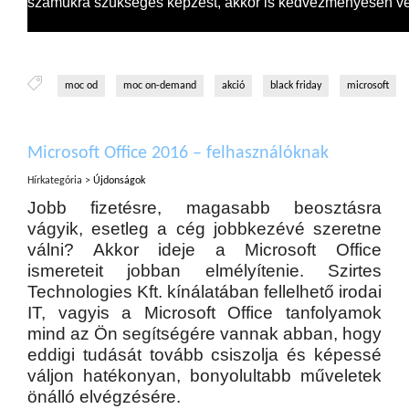
számukra szükséges képzést, akkor is kedvezményesen ve
moc od
moc on-demand
akció
black friday
microsoft
Microsoft Office 2016 – felhasználóknak
Hírkategória >
Újdonságok
Jobb fizetésre, magasabb beosztásra
vágyik, esetleg a cég jobbkezévé szeretne
válni? Akkor ideje a Microsoft Office
ismereteit jobban elmélyítenie. Szirtes
Technologies Kft. kínálatában fellelhető irodai
IT, vagyis a Microsoft Office tanfolyamok
mind az Ön segítségére vannak abban, hogy
eddigi tudását tovább csiszolja és képessé
váljon hatékonyan, bonyolultabb műveletek
önálló elvégzésére.