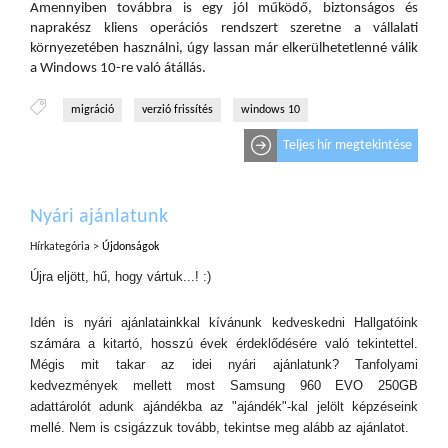
Amennyiben továbbra is egy jól működő, biztonságos és
naprakész kliens operációs rendszert szeretne a vállalati
környezetében használni, úgy lassan már elkerülhetetlenné válik
a Windows 10-re való átállás.
migráció
verzió frissítés
windows 10
Teljes hír megtekintése
Nyári ajánlatunk
Hírkategória >
Újdonságok
Újra eljött, hű, hogy vártuk...! :)
Idén is nyári ajánlatainkkal kívánunk kedveskedni Hallgatóink
számára a kitartó, hosszú évek érdeklődésére való tekintettel.
Mégis mit takar az idei nyári ajánlatunk? Tanfolyami
kedvezmények mellett most Samsung 960 EVO 250GB
adattárolót adunk ajándékba az "ajándék"-kal jelölt képzéseink
mellé. Nem is csigázzuk tovább, tekintse meg alább az ajánlatot.