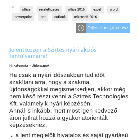
office
részletfizetés
office 2016
excel
word
powerpoint
ppt
outlook
microsoft 2016
Teljes hír megtekintése
Jelentkezzen a Szirtes nyári akciós
tanfolyamaira!
Hírkategória >
Újdonságok
Ha csak a nyári időszakban tud időt
szakítani arra, hogy a szakmai
újdonságokkal megismerkedjen, akkor még
nem késő részt venni a Szirtes Technologies
Kft. valamelyik nyári képzésén.
Annál is inkább, mert most igen kedvező
áron juthat hozzá a gyakorlatorientált
képzésekhez:
a lent megjelölt hivatalos és saját gyártású