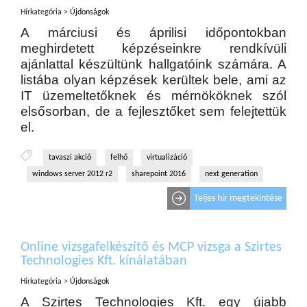
Hírkategória >
Újdonságok
A márciusi és áprilisi időpontokban
meghirdetett képzéseinkre rendkívüli
ajánlattal készültünk hallgatóink számára. A
listába olyan képzések kerültek bele, ami az
IT üzemeltetőknek és mérnököknek szól
elsősorban, de a fejlesztőket sem felejtettük
el.
tavaszi akció
felhő
virtualizáció
windows server 2012 r2
sharepoint 2016
next generation
Teljes hír megtekintése
Online vizsgafelkészítő és MCP vizsga a Szirtes
Technologies Kft. kínálatában
Hírkategória >
Újdonságok
A Szirtes Technologies Kft. egy újabb