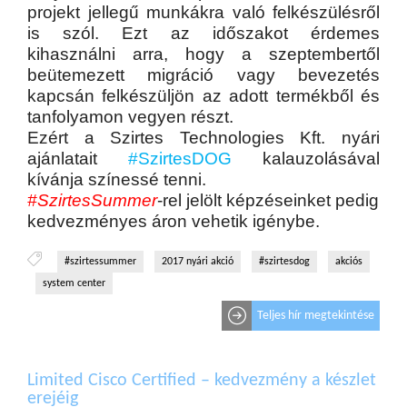
projekt jellegű munkákra való felkészülésről
is szól. Ezt az időszakot érdemes
kihasználni arra, hogy a szeptembertől
beütemezett migráció vagy bevezetés
kapcsán felkészüljön az adott termékből és
tanfolyamon vegyen részt.
Ezért a Szirtes Technologies Kft. nyári
ajánlatait
#SzirtesDOG
kalauzolásával
kívánja színessé tenni.
#SzirtesSummer
-rel jelölt képzéseinket pedig
kedvezményes áron vehetik igénybe.
#szirtessummer
2017 nyári akció
#szirtesdog
akciós
system center
Teljes hír megtekintése
Limited Cisco Certified – kedvezmény a készlet
erejéig