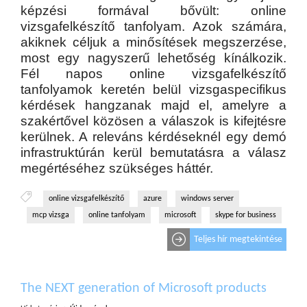
képzési formával bővült: online
vizsgafelkészítő tanfolyam. Azok számára,
akiknek céljuk a minősítések megszerzése,
most egy nagyszerű lehetőség kínálkozik.
Fél napos online vizsgafelkészítő
tanfolyamok keretén belül vizsgaspecifikus
kérdések hangzanak majd el, amelyre a
szakértővel közösen a válaszok is kifejtésre
kerülnek. A releváns kérdéseknél egy demó
infrastruktúrán kerül bemutatásra a válasz
megértéséhez szükséges háttér.
online vizsgafelkészítő
azure
windows server
mcp vizsga
online tanfolyam
microsoft
skype for business
Teljes hír megtekintése
The NEXT generation of Microsoft products