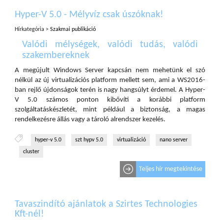
Hyper-V 5.0 - Mélyvíz csak úszóknak!
Hírkategória >
Szakmai publikáció
Valódi mélységek, valódi tudás, valódi
szakembereknek
A megújult Windows Server kapcsán nem mehetünk el szó
nélkül az új virtualizációs platform mellett sem, ami a WS2016-
ban rejlő újdonságok terén is nagy hangsúlyt érdemel. A Hyper-
V 5.0 számos ponton kibővíti a korábbi platform
szolgáltatáskészletét, mint például a biztonság, a magas
rendelkezésre állás vagy a tároló alrendszer kezelés.
hyper-v 5.0
szt hypv 5.0
virtualizáció
nano server
cluster
Teljes hír megtekintése
Tavaszindító ajánlatok a Szirtes Technologies
Kft-nél!