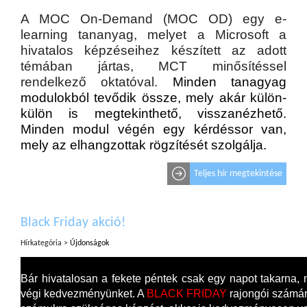
A MOC On-Demand (MOC OD) egy e-
learning tananyag, melyet a Microsoft a
hivatalos képzéseihez készített az adott
témában jártas, MCT minősítéssel
rendelkező oktatóval.
Minden tanagyag
modulokból tevődik össze, mely akár külön-
külön is megtekinthető, visszanézhető.
Minden modul végén egy kérdéssor van,
mely az elhangzottak rögzítését szolgálja.
Teljes hír megtekintése
Black Friday akció!
Hírkategória >
Újdonságok
Bár hivatalosan a fekete péntek csak egy napot takarna, 
végi kedvezményünket. A
BLACK FRIDAY
rajongói számára