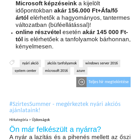
Microsoft képzéseink
a kijelölt
időpontokban
akár 156.000 Ft+Áfa/fő
ártól
elérhetők a hagyományos, tantermes
változatban (büféellátással)!
online részvétel
esetén
akár 145 000 Ft-
tól
is elérhetőek a tanfolyamok bárhonnan,
kényelmesen.
nyári akció
akciós tanfolyamok
windows server 2016
system center
microsoft 2016
azure
Teljes hír megtekintése
#SzirtesSummer - megérkeztek nyári akciós
ajánlataink!
Hírkategória >
Újdonságok
Ön már felkészült a nyárra?
A nyár a lazítás és a pihenés mellett az őszi