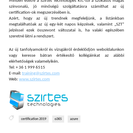
Minden esetre a Szirtes Technologies Kft.-től a szokásos magas
színvonalú, jó minőségű szolgáltatásra számíthat az új
certification-ok megszerzésében is.
Azért, hogy az új trendnek megfeleljünk, a listánkban
megtalálhatóak az új egy-két napos képzések, valamint „SZT”
jelzéssel ezek összevont változatai is, ha valaki egészében
szeretné látni a rendszert.
Az új tanfolyamokról és vizsgákról érdeklődjön weboldalunkon
vagy keresse bátran értékesítő kollégáinkat az alábbi
elérhetőségek valamelyikén.
Tel: + 36 1 999 6515
E-mail:
training@szirtes.com
Web:
www.szirtes.com
certification 2019
o365
azure