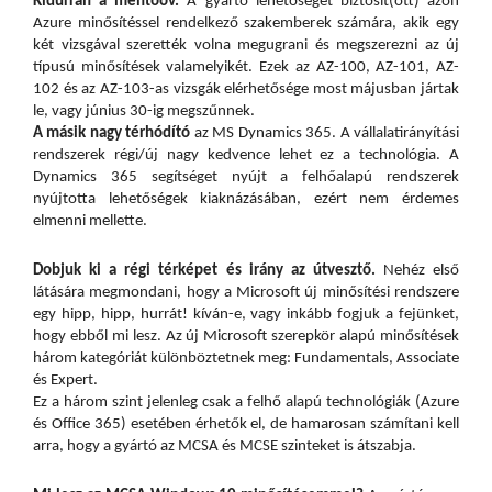
Kidurran a mentőöv.
A gyártó lehetőséget biztosít(ott) azon
Azure minősítéssel rendelkező szakemberek számára, akik egy
két vizsgával szerették volna megugrani és megszerezni az új
típusú minősítések valamelyikét. Ezek az AZ-100, AZ-101, AZ-
102 és az AZ-103-as vizsgák elérhetősége most májusban jártak
le, vagy június 30-ig megszűnnek.
A másik nagy térhódító
az MS Dynamics 365. A vállalatirányítási
rendszerek régi/új nagy kedvence lehet ez a technológia. A
Dynamics 365 segítséget nyújt a felhőalapú rendszerek
nyújtotta lehetőségek kiaknázásában, ezért nem érdemes
elmenni mellette.
Dobjuk ki a régi térképet és irány az útvesztő.
Nehéz első
látására megmondani, hogy a Microsoft új minősítési rendszere
egy hipp, hipp, hurrát! kíván-e, vagy inkább fogjuk a fejünket,
hogy ebből mi lesz. Az új Microsoft szerepkör alapú minősítések
három kategóriát különböztetnek meg: Fundamentals, Associate
és Expert.
Ez a három szint jelenleg csak a felhő alapú technológiák (Azure
és Office 365) esetében érhetők el, de hamarosan számítani kell
arra, hogy a gyártó az MCSA és MCSE szinteket is átszabja.