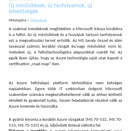
Új minősítések, új tanfolyamok, új
lehetőségek
Hírkategória >
Újdonságok
A szakmai trendeknek megfelelően a Microsoft iránya továbbra
is a felhő. Az új minősítések és a hozzájuk tartozó tanfolyamok
ezt a megvalósulási tervet erősítik. Az MS tavaly ősszel és idén
tavasszal számos korábbi vizsgát és/vagy minősítést vont ki,
melyeket új, a felhőtechnológiára alapozókkal cserélt fel. Az
egyik ilyen újítás, hogy az Azure technológia saját utat kapott a
certification „road map”-ben.
Az Azure felhőalapú platform térhódítása nem kétséges
napjainkban. Egyre több IT szektorban dolgozó Microsoft
szakember számára megkerülhetetlenné válik az ehhez köthető
elméleti és gyakorlati tudás, hiszen feladatkörük részévé válik az
Azure ismerete és használta.
A gyártó kivonta a korábbi Azure vizsgákat (MS 70-532, MS 70-
533, MS 70-535) és új, kibővített listával váltotta fel.