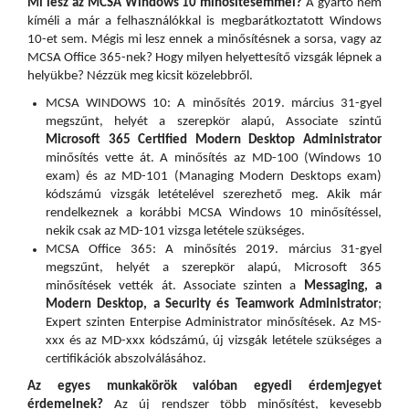
Mi lesz az MCSA Windows 10 minősítésemmel?
A gyártó nem
kíméli a már a felhasználókkal is megbarátkoztatott Windows
10-et sem. Mégis mi lesz ennek a minősítésnek a sorsa, vagy az
MCSA Office 365-nek? Hogy milyen helyettesítő vizsgák lépnek a
helyükbe? Nézzük meg kicsit közelebbről.
MCSA WINDOWS 10: A minősítés 2019. március 31-gyel
megszűnt, helyét a szerepkör alapú, Associate szintű
Microsoft 365 Certified Modern Desktop Administrator
minősítés vette át. A minősítés az MD-100 (Windows 10
exam) és az MD-101 (Managing Modern Desktops exam)
kódszámú vizsgák letételével szerezhető meg. Akik már
rendelkeznek a korábbi MCSA Windows 10 minősítéssel,
nekik csak az MD-101 vizsga letétele szükséges.
MCSA Office 365: A minősítés 2019. március 31-gyel
megszűnt, helyét a szerepkör alapú, Microsoft 365
minősítések vették át. Associate szinten a
Messaging, a
Modern Desktop, a Security és Teamwork Administrator
;
Expert szinten Enterpise Administrator minősítések. Az MS-
xxx és az MD-xxx kódszámú, új vizsgák letétele szükséges a
certifikációk abszolválásához.
Az egyes munkakörök valóban egyedi érdemjegyet
érdemelnek?
Az új rendszer több minősítést, kevesebb