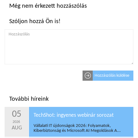
Még nem érkezett hozzászólás
Szóljon hozzá Ön is!
Hozzászólás küldése
További híreink
05
TechShot: ingyenes webinár sorozat
2026
Vállalati IT újdonságok 2026: Folyamatok,
AUG
Kiberbiztonság és Microsoft AI Megoldások A...