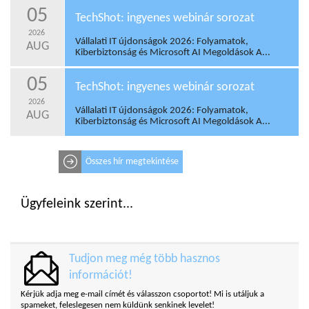
05
TechShot: ingyenes webinár sorozat
2026
Vállalati IT újdonságok 2026: Folyamatok,
AUG
Kiberbiztonság és Microsoft AI Megoldások A...
05
TechShot: ingyenes webinár sorozat
2026
Vállalati IT újdonságok 2026: Folyamatok,
AUG
Kiberbiztonság és Microsoft AI Megoldások A...
Összes hír megtekintése
Ügyfeleink szerint...
Tudjon meg még több hasznos
információt!
Kérjük adja meg e-mail címét és válasszon csoportot! Mi is utáljuk a
spameket, feleslegesen nem küldünk senkinek levelet!