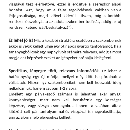
vizsgával tesz elérhetővé, ezzel is erősítve a szerepkör alapú
bontást. Azt, hogy az e fajta tagolódásnak valóban van-e
létjogosultsága, majd idővel kiderül. Hiszen, míg a korábbi
rendszer összefoglalta az adott szakember tudását, addig az új
rendszer, kategorizál/beskatulyáz(?).
Ez lehet jó is!
Míg a korábbi struktúra esetében a szakembernek
akkor is végig kellett ülnie egy öt napos gyártói tanfolyamot, ha a
tananyagból csak egy napnyi volt számára releváns, addig a most
megjelent képzések ezeket az igényeket próbálja kielégíteni.
Specifikus, lényegre törő, releváns információk.
Ez lehet a
hatékonyság egy új módja, mellyel még időt is spórolnak a
vállalatok. Hiszen így szakembereiket nem kell hosszabb ideig
nélkülözniük, hanem csupán 1-2 napra.
Emellett egy pályakezdő számára is jelenthet akár anyagi
könnyebbséget, mert nem kell beruháznia egy költséges
képzésre, vagy vizsga csomagokra, hanem a valóban általa
kitűzött célt pár tanfolyammal és vizsgával is megvalósíthatja,
ami az álom meló eléréséhez kellhet.