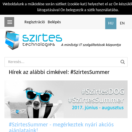
Weboldalunk a működése során sütiket (cookie-kat) helyezhet el az Ön készülé
látogatásával Ön belegyezik a sütik használatába.
Regisztráció
Belépés
Toggle
HU
EN
navigation
Hírek az alábbi cimkével: #SzirtesSummer
#SzirtesSummer - megérkeztek nyári akciós
ajánlataink!