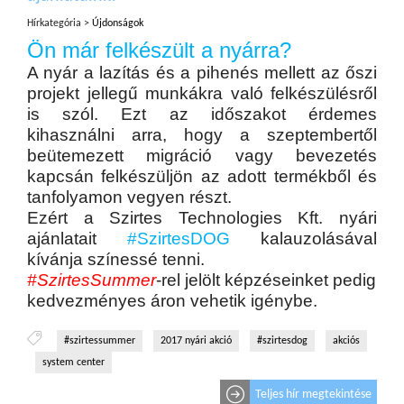
Hírkategória >
Újdonságok
Ön már felkészült a nyárra?
A nyár a lazítás és a pihenés mellett az őszi
projekt jellegű munkákra való felkészülésről
is szól. Ezt az időszakot érdemes
kihasználni arra, hogy a szeptembertől
beütemezett migráció vagy bevezetés
kapcsán felkészüljön az adott termékből és
tanfolyamon vegyen részt.
Ezért a Szirtes Technologies Kft. nyári
ajánlatait
#SzirtesDOG
kalauzolásával
kívánja színessé tenni.
#SzirtesSummer
-rel jelölt képzéseinket pedig
kedvezményes áron vehetik igénybe.
#szirtessummer
2017 nyári akció
#szirtesdog
akciós
system center
Teljes hír megtekintése