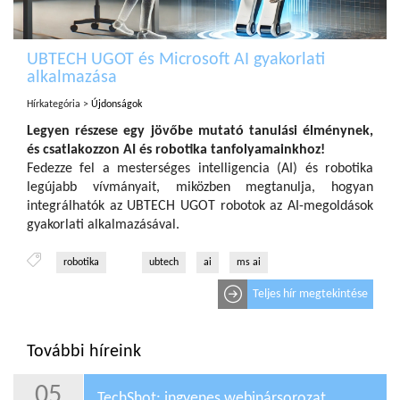
UBTECH UGOT és Microsoft AI gyakorlati
alkalmazása
Hírkategória >
Újdonságok
Legyen részese egy jövőbe mutató tanulási élménynek,
és csatlakozzon AI és robotika tanfolyamainkhoz!
Fedezze fel a mesterséges intelligencia (AI) és robotika
legújabb vívmányait, miközben megtanulja, hogyan
integrálhatók az UBTECH UGOT robotok az AI-megoldások
gyakorlati alkalmazásával.
robotika
ubtech
ai
ms ai
Teljes hír megtekintése
További híreink
05
TechShot: ingyenes webinársorozat