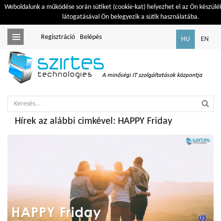
Weboldalunk a működése során sütiket (cookie-kat) helyezhet el az Ön készülé
látogatásával Ön belegyezik a sütik használatába.
Regisztráció
Belépés
Toggle
HU
EN
navigation
Hírek az alábbi cimkével: HAPPY Friday