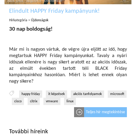
Elindult HAPPY Friday kampányunk!
Hírkategória >
Újdonságok
30 nap boldogság!
Már mi is nagyon vártuk, de végre újra eljött az idő, hogy
megtartsuk HAPPY Friday kampányunkat. Tavaly a nyári
időszak ellenére is nagy sikert aratott ez az akciós időszak,
az elmúlt években tartott téli BLACK Friday
kampányainkhoz hasonlóan. Miért is lehet ennek olyan
nagy sikere?
happy friday
it képzések
akciós tanfolyamok
microsoft
cisco
citrix
vmware
linux
Teljes hír megtekintése
További híreink