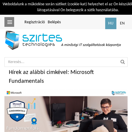
Weboldalunk a működése során sütiket (cookie-kat) helyezhet el az Ön készülé
látogatásával Ön belegyezik a sütik használatába.
Regisztráció
Belépés
Toggle
HU
EN
navigation
Hírek az alábbi cimkével: Microsoft
Fundamentals