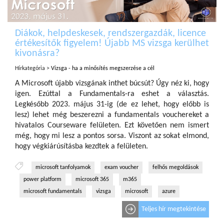
Diákok, helpdeskesek, rendszergazdák, licence
értékesítők figyelem! Újabb MS vizsga kerülhet
kivonásra?
Hírkategória >
Vizsga - ha a minősítés megszerzése a cél
A Microsoft újabb vizsgának inthet búcsút? Úgy néz ki, hogy
igen. Ezúttal a Fundamentals-ra eshet a választás.
Legkésőbb 2023. május 31-ig (de ez lehet, hogy előbb is
lesz) lehet még beszerezni a fundamentals vouchereket a
hivatalos Courseware felületen. Ezt követően nem ismert
még, hogy mi lesz a pontos sorsa. Viszont az sokat elmond,
hogy végkiárúsításba kezdtek a felületen.
microsoft tanfolyamok
exam voucher
felhős megoldások
power platform
microsoft 365
m365
microsoft fundamentals
vizsga
microsoft
azure
Teljes hír megtekintése