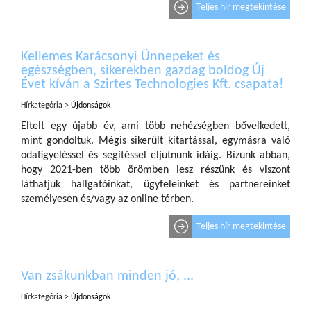
Teljes hír megtekintése
Kellemes Karácsonyi Ünnepeket és
egészségben, sikerekben gazdag boldog Új
Évet kíván a Szirtes Technologies Kft. csapata!
Hírkategória >
Újdonságok
Eltelt egy újabb év, ami több nehézségben bővelkedett,
mint gondoltuk. Mégis sikerült kitartással, egymásra való
odafigyeléssel és segítéssel eljutnunk idáig. Bízunk abban,
hogy 2021-ben több örömben lesz részünk és viszont
láthatjuk hallgatóinkat, ügyfeleinket és partnereinket
személyesen és/vagy az online térben.
Teljes hír megtekintése
Van zsákunkban minden jó, ...
Hírkategória >
Újdonságok