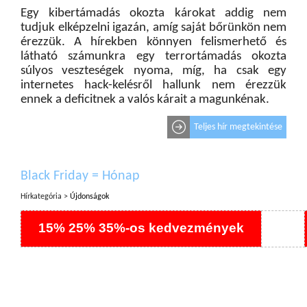
Egy kibertámadás okozta károkat addig nem
tudjuk elképzelni igazán, amíg saját bőrünkön nem
érezzük. A hírekben könnyen felismerhető és
látható számunkra egy terrortámadás okozta
súlyos veszteségek nyoma, míg, ha csak egy
internetes hack-kelésről hallunk nem érezzük
ennek a deficitnek a valós kárait a magunkénak.
Teljes hír megtekintése
Black Friday = Hónap
Hírkategória >
Újdonságok
15% 25% 35%-os kedvezmények