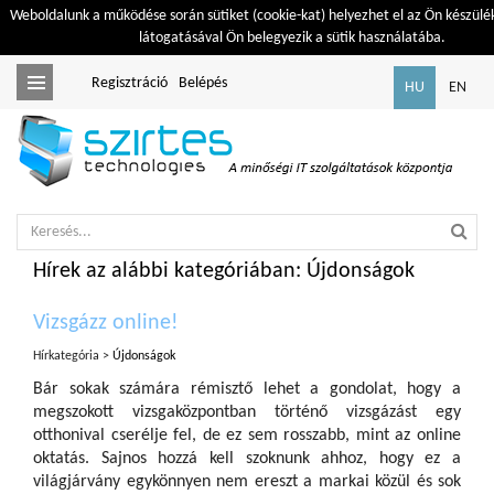
Weboldalunk a működése során sütiket (cookie-kat) helyezhet el az Ön készülé
látogatásával Ön belegyezik a sütik használatába.
Regisztráció
Belépés
Toggle
HU
EN
navigation
Hírek az alábbi kategóriában: Újdonságok
Vizsgázz online!
Hírkategória >
Újdonságok
Bár sokak számára rémisztő lehet a gondolat, hogy a
megszokott vizsgaközpontban történő vizsgázást egy
otthonival cserélje fel, de ez sem rosszabb, mint az online
oktatás. Sajnos hozzá kell szoknunk ahhoz, hogy ez a
világjárvány egykönnyen nem ereszt a markai közül és sok