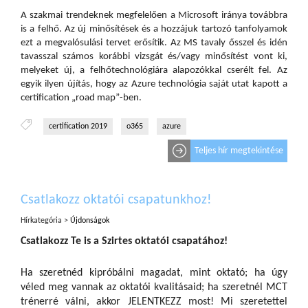
A szakmai trendeknek megfelelően a Microsoft iránya továbbra
is a felhő. Az új minősítések és a hozzájuk tartozó tanfolyamok
ezt a megvalósulási tervet erősítik. Az MS tavaly ősszel és idén
tavasszal számos korábbi vizsgát és/vagy minősítést vont ki,
melyeket új, a felhőtechnológiára alapozókkal cserélt fel. Az
egyik ilyen újítás, hogy az Azure technológia saját utat kapott a
certification „road map”-ben.
certification 2019
o365
azure
Teljes hír megtekintése
Csatlakozz oktatói csapatunkhoz!
Hírkategória >
Újdonságok
Csatlakozz Te is a Szirtes oktatói csapatához!
Ha szeretnéd kipróbálni magadat, mint oktató; ha úgy
véled meg vannak az oktatói kvalitásaid; ha szeretnél MCT
trénerré válni, akkor JELENTKEZZ most! Mi szeretettel