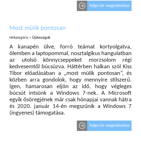
Teljes hír megtekintése
Most múlik pontosan
Hírkategória >
Újdonságok
A kanapén ülve, forró teámat kortyolgatva,
ölemben a laptopommal, nosztalgikus hangulatban
az utolsó könnycseppeket morzsolom régi
kedvesemtől búcsúzva. Háttérben halkan szól Kiss
Tibor előadásában a „most múlik pontosan”, és
közben arra gondolok, hogy mennyire stílszerű.
Igen, hamarosan eljön az idő, hogy végleges
búcsút intsünk a Windows 7-nek. A Microsoft
egyik ősöregjének már csak hónapjai vannak hátra
és 2020. január 14-én megszűnik a Windows 7
(ingyenes) támogatása.
Teljes hír megtekintése