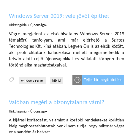
Windows Server 2019: vele jövőt építhet
Hírkategória >
Újdonságok
Végre megjelent az első hivatalos Windows Server 2019
témakörű tanfolyam, ami már elérhető a Szirtes
Technologies Kft. kínálatában. Legyen Ön is az elsők között,
aki profi oktatónk kalauzolása mellett megismerkedik a
felszín alatt rejlő újdonságokkal és vállalati környezetben
történő alkalmazhatóságaival.
Teljes hír megtekintése
windows server
hibrid
Valóban megéri a bizonytalanra várni?
Hírkategória >
Újdonságok
A kijárási korlátozást, valamint a korábbi rendeleteket korlátlan
ideig meghosszabbították. Senki nem tudja, hogy mikor ér véget
ez a pandémiás helyzet.