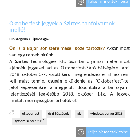
Teljes hír megtekintése
Oktoberfest jegyek a Szirtes tanfolyamok
mellé!
Hírkategória >
Újdonságok
Ön is a Bajor sör szerelmesei közé tartozik?
Akkor most
van egy remek hírünk.
A Szirtes Technologies Kft. őszi tanfolyamai mellé most
ajándék jegyeket ad az Oktoberfest-Záró hétvégére, ami
2018. október 5-7. között kerül megrendezésre. Ehhez nem
kell mást tennie, csupán elküldenie az "Oktoberfest"-tel
jelöl képzéseinkre, a megjelölt időpontokra a tanfolyami
jelentkezését legkésőbb 2018. október 1-ig. A jegyek
limitált mennyiségben érhetők el!
oktoberfest
őszi képzések
pki
windows server 2016
system senter 2016
Teljes hír megtekintése