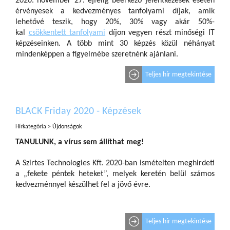
2020. november 27. éjfélig beérkező jelentkezések esetén
érvényesek a kedvezményes tanfolyami díjak, amik
lehetővé teszik, hogy 20%, 30% vagy akár 50%-
kal
csökkentett tanfolyami
díjon vegyen részt minőségi IT
képzéseinken. A több mint 30 képzés közül néhányat
mindenképpen a figyelmébe szeretnénk ajánlani.
Teljes hír megtekintése
BLACK Friday 2020 - Képzések
Hírkategória >
Újdonságok
TANULUNK, a vírus sem állíthat meg!
A Szirtes Technologies Kft. 2020-ban ismételten meghirdeti
a „fekete péntek heteket”, melyek keretén belül számos
kedvezménnyel készülhet fel a jövő évre.
Teljes hír megtekintése