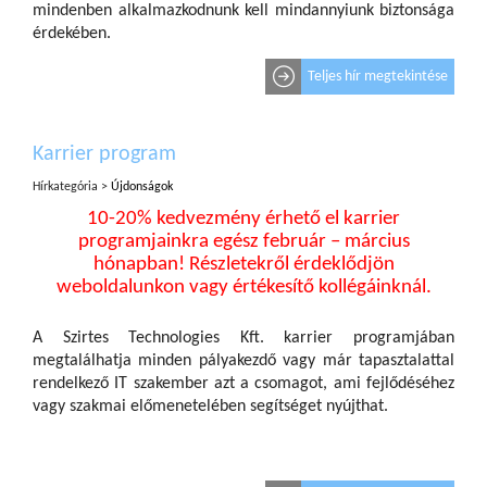
mindenben alkalmazkodnunk kell mindannyiunk biztonsága
érdekében.
Teljes hír megtekintése
Karrier program
Hírkategória >
Újdonságok
10-20% kedvezmény érhető el karrier
programjainkra egész február – március
hónapban! Részletekről érdeklődjön
weboldalunkon vagy értékesítő kollégáinknál.
A Szirtes Technologies Kft. karrier programjában
megtalálhatja minden pályakezdő vagy már tapasztalattal
rendelkező IT szakember azt a csomagot, ami fejlődéséhez
vagy szakmai előmenetelében segítséget nyújthat.