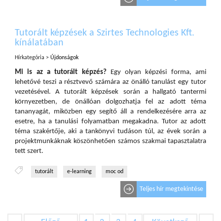
Tutorált képzések a Szirtes Technologies Kft.
kínálatában
Hírkategória >
Újdonságok
Mi is az a tutorált képzés?
Egy olyan képzési forma, ami
lehetővé teszi a résztvevő számára az önálló tanulást egy tutor
vezetésével. A tutorált képzések során a hallgató tantermi
környezetben, de önállóan dolgozhatja fel az adott téma
tananyagát, miközben egy segítő áll a rendelkezésére arra az
esetre, ha a tanulási folyamatban megakadna. Tutor az adott
téma szakértője, aki a tankönyvi tudáson túl, az évek során a
projektmunkáknak köszönhetően számos szakmai tapasztalatra
tett szert.
tutorált
e-learning
moc od
Teljes hír megtekintése