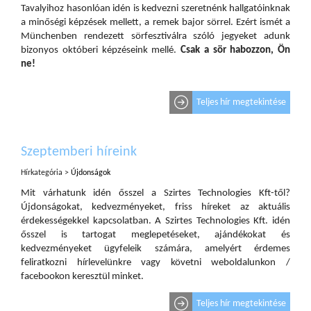
Tavalyihoz hasonlóan idén is kedvezni szeretnénk hallgatóinknak
a minőségi képzések mellett, a remek bajor sörrel. Ezért ismét a
Münchenben rendezett sörfesztiválra szóló jegyeket adunk
bizonyos októberi képzéseink mellé.
Csak a sör habozzon, Ön
ne!
Teljes hír megtekintése
Szeptemberi híreink
Hírkategória >
Újdonságok
Mit várhatunk idén ősszel a Szirtes Technologies Kft-től?
Újdonságokat, kedvezményeket, friss híreket az aktuális
érdekességekkel kapcsolatban. A Szirtes Technologies Kft. idén
ősszel is tartogat meglepetéseket, ajándékokat és
kedvezményeket ügyfeleik számára, amelyért érdemes
feliratkozni hírlevelünkre vagy követni weboldalunkon /
facebookon keresztül minket.
Teljes hír megtekintése