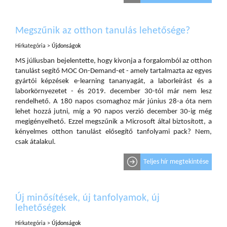
Megszűnik az otthon tanulás lehetősége?
Hírkategória >
Újdonságok
MS júliusban bejelentette, hogy kivonja a forgalomból az otthon
tanulást segítő MOC On-Demand-et - amely tartalmazta az egyes
gyártói képzések e-learning tananyagát, a laborleírást és a
laborkörnyezetet - és 2019. december 30-tól már nem lesz
rendelhető. A 180 napos csomaghoz már június 28-a óta nem
lehet hozzá jutni, míg a 90 napos verzió december 30-ig még
megigényelhető. Ezzel megszűnik a Microsoft által biztosított, a
kényelmes otthon tanulást elősegítő tanfolyami pack? Nem,
csak átalakul.
Teljes hír megtekintése
Új minősítések, új tanfolyamok, új
lehetőségek
Hírkategória >
Újdonságok