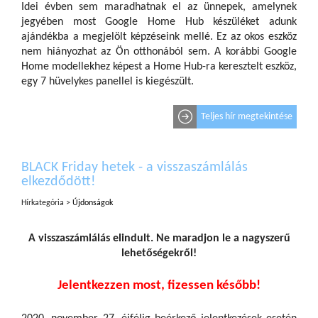
Idei évben sem maradhatnak el az ünnepek, amelynek
jegyében most Google Home Hub készüléket adunk
ajándékba a megjelölt képzéseink mellé. Ez az okos eszköz
nem hiányozhat az Ön otthonából sem. A korábbi Google
Home modellekhez képest a Home Hub-ra keresztelt eszköz,
egy 7 hüvelykes panellel is kiegészült.
Teljes hír megtekintése
BLACK Friday hetek - a visszaszámlálás
elkezdődött!
Hírkategória >
Újdonságok
A visszaszámlálás elindult. Ne maradjon le a nagyszerű
lehetőségekről!
Jelentkezzen most, fizessen később!