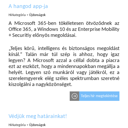
A hangod app-ja
Hírkategória >
Újdonságok
A Microsoft 365-ben tökéletesen ötvöződnek az
Office 365, a Windows 10 és az Enterprise Mobility
+ Securitiy előnyös megoldásai.
„Teljes körű, intelligens és biztonságos megoldást
kínál.” Talán már túl szép is ahhoz, hogy igaz
legyen? A Microsoft azzal a céllal dobta a piacra
ezt az eszközt, hogy a mindennapokban megállja a
helyét. Legyen szó munkáról vagy játékról, ez a
szerelemgyerek elég széles spektrumban szeretné
kiszolgálni a nagyközönséget.
Teljes hír megtekintése
Védjük meg határainkat!
Hírkategória >
Újdonságok