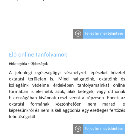
Teljes hír megtekintése
Élő online tanfolyamok
Hírkategória >
Újdonságok
A jelenlegi egészségügyi vészhelyzet lépéseket követel
oktatási területen is. Mind hallgatóink, oktatóink és
kollégáink védelme érdekében tanfolyamainkat online
formában is elérhetik azok, akik betegek, vagy otthonuk
biztonságában kívánnak részt venni a képzésen. Ennek az
oktatási formának köszönhetően nem marad le
képzésünkről és nem is kell aggódnia egy esetleges fertőzés
lehetőségétől.
Teljes hír megtekintése