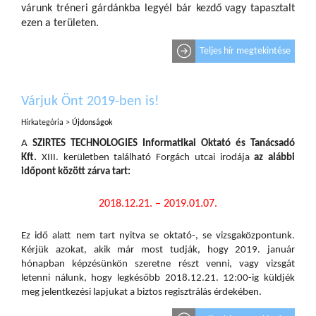
várunk tréneri gárdánkba legyél bár kezdő vagy tapasztalt
ezen a területen.
Teljes hír megtekintése
Várjuk Önt 2019-ben is!
Hírkategória >
Újdonságok
A
SZIRTES TECHNOLOGIES Informatikai Oktató és Tanácsadó
Kft.
XIII. kerületben található Forgách utcai irodája
az alábbi
időpont között zárva tart:
2018.12.21. – 2019.01.07.
Ez idő alatt nem tart nyitva se oktató-, se vizsgaközpontunk.
Kérjük azokat, akik már most tudják, hogy 2019. január
hónapban képzésünkön szeretne részt venni, vagy vizsgát
letenni nálunk, hogy legkésőbb 2018.12.21. 12:00-ig küldjék
meg jelentkezési lapjukat a biztos regisztrálás érdekében.